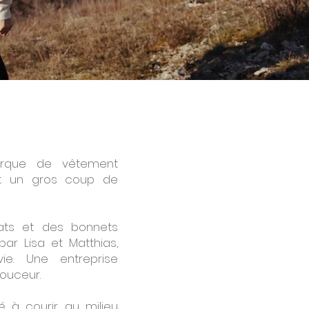
arque de vêtement
Et un gros coup de
eats et des bonnets
ar Lisa et Matthias,
e. Une entreprise
douceur.
é à courir au milieu