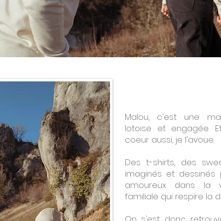
Malou, c'est une m
lotoise et engagée. 
coeur aussi, je l'avoue.
Des t-shirts, des sw
imaginés et dessinés p
amoureux dans la vi
familiale qui respire la 
On s'est donc retrouv