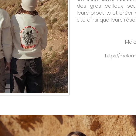
des gros cailloux po
leurs produits et créer
site ainsi que leurs rése
Mal
https://malou