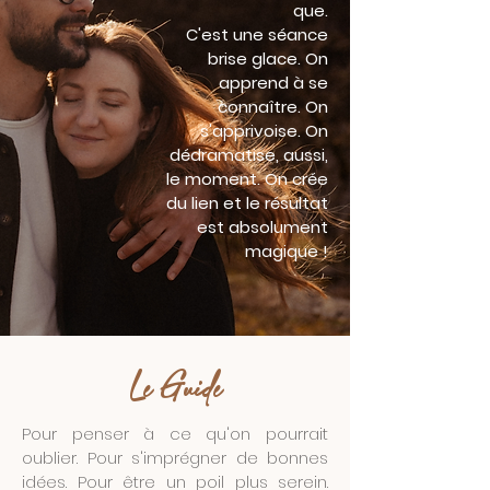
que.
C'est une séance
brise glace. On
apprend à se
connaître. On
s'apprivoise. On
dédramatise, aussi,
le moment. On crée
du lien et le résultat
est absolument
magique !
Le Guide
Pour penser à ce qu'on pourrait
oublier. Pour s'imprégner de bonnes
idées. Pour être un poil plus serein.