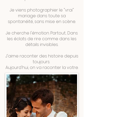
Je viens photographier le "vrai"
mariage dans toute sa
spontanéité, sans mise en scène.
Je cherche l'émotion. Partout... Dans
les éclats de rire comme dans les
détails invisibles.
J'aime raconter des histoire depuis
toujours.
Aujourd'hui, on va raconter la votre.