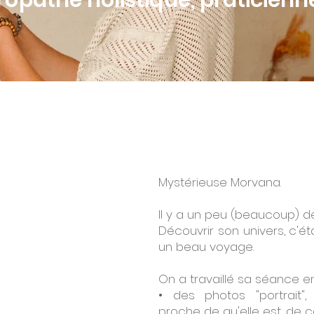
opathe holistique, praticienn
Mystérieuse Morvana.
Il y a un peu (beaucoup) d
Découvrir son univers, c'ét
un beau voyage.
On a travaillé sa séance e
• des photos "portrait",
proche de qu'elle est, de ce