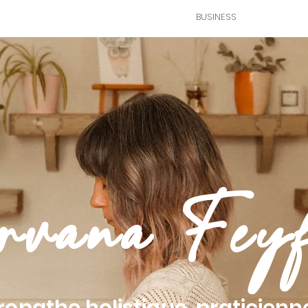
NG
LIFESTYLE
LIFESTYLE
BUSINESS
ABOUT 
rvana Feyf