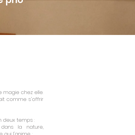
e pno
e magie chez elle.
ait comme s'offrir
n deux temps :
 dans la nature,
 qui l'anime ;