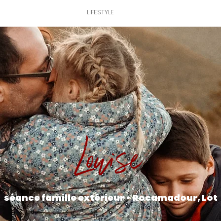
NG
LIFESTYLE
LIFESTYLE
BUSINESS
ABOUT 
Louise
séance famille extérieur • Rocamadour, Lot