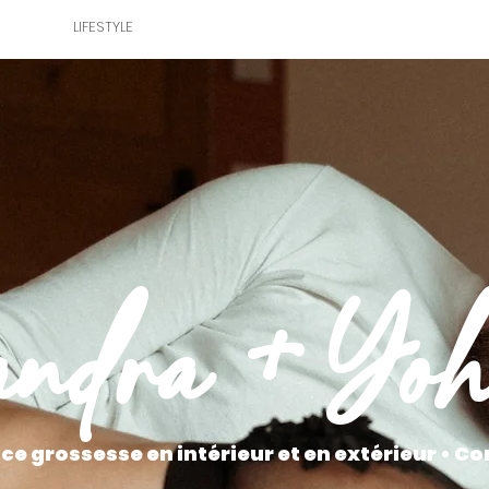
NG
LIFESTYLE
LIFESTYLE
BUSINESS
ABOUT 
ndra + Yo
ce grossesse en intérieur et en extérieur • Co