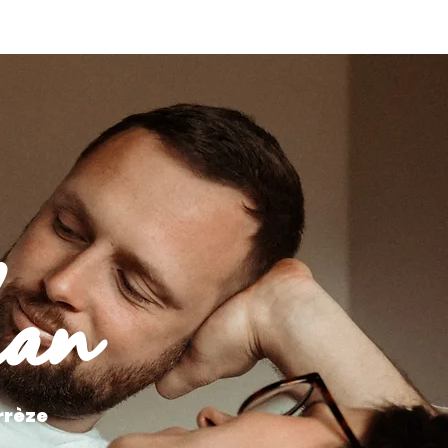
ME
CLIENTS
CONTACT
FEEL GOOD SESSIONS
han
rrèze