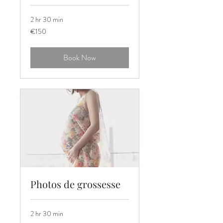
2 hr 30 min
150
€150
euros
Book Now
Photos de grossesse
2 hr 30 min
150